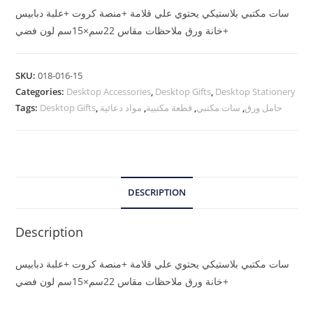
سات مكتبي بلاستيكي يحتوي علي قلامة +منصة كروت +علبة دبابيس
+خانة ورق ملاحظات مقاس 22سم×15سم لون فضي
SKU:
018-016-15
Categories:
Desktop Accessories
,
Desktop Gifts
,
Desktop Stationery
Tags:
Desktop Gifts
,
مواد دعائية
,
قطعة مكتبية
,
سات مكتبي
,
حامل ورق
DESCRIPTION
Description
سات مكتبي بلاستيكي يحتوي علي قلامة +منصة كروت +علبة دبابيس
+خانة ورق ملاحظات مقاس 22سم×15سم لون فضي